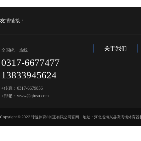
友情链接：
关于我们
全国统一热线
0317-6677477
13833945624
+传真：0317-6679856
+邮箱：www@qiusu.com
Copyright © 2022 球速体育(中国)有限公司官网 地址：河北省海兴县高湾镇体育器材工