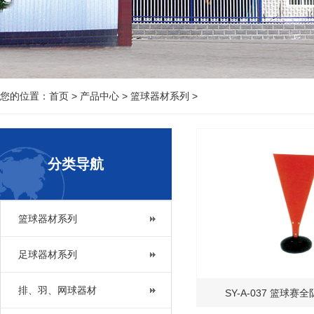
您的位置：
首页
>
产品中心
>
篮球器材系列
>
分类导航
篮球器材系列
足球器材系列
排、羽、网球器材
SY-A-037 篮球