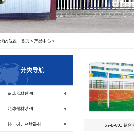
您的位置：
首页
>
产品中心
>
分类导航
篮球器材系列
足球器材系列
排、羽、网球器材
SY-B-001 铝