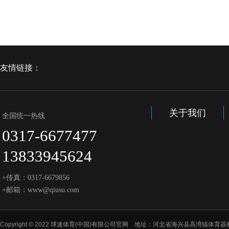
友情链接：
关于我们
全国统一热线
0317-6677477
13833945624
+传真：0317-6679856
+邮箱：www@qiusu.com
Copyright © 2022 球速体育(中国)有限公司官网 地址：河北省海兴县高湾镇体育器材工