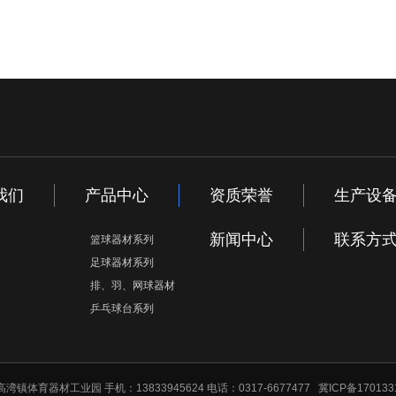
我们
产品中心
资质荣誉
生产设
新闻中心
联系方
篮球器材系列
足球器材系列
排、羽、网球器材
乒乓球台系列
高湾镇体育器材工业园 手机：13833945624 电话：0317-6677477
冀ICP备170133