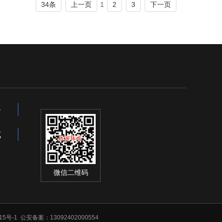
1
34条
上一页
2
3
下一页
备
式
微信二维码
15号-1
公安备案：13092402000554