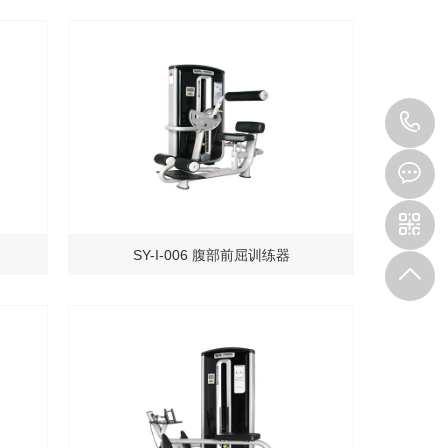
1
SY-I-006 腹部前屈训练器