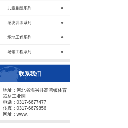
儿童跑酷系列
感统训练系列
场地工程系列
场馆工程系列
联系我们
地址：河北省海兴县高湾镇体育
器材工业园
电话：0317-6677477
传真：0317-6679856
网址：www.