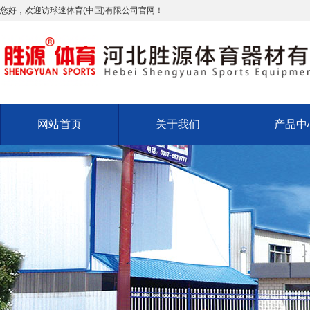
您好，欢迎访球速体育(中国)有限公司官网！
网站首页
关于我们
产品中