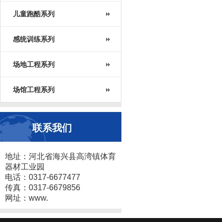
儿童跑酷系列
感统训练系列
场地工程系列
场馆工程系列
联系我们
地址：河北省海兴县高湾镇体育
器材工业园
电话：0317-6677477
传真：0317-6679856
网址：www.