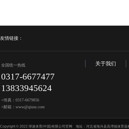
友情链接：
关于我们
全国统一热线
0317-6677477
13833945624
+传真：0317-6679856
+邮箱：www@qiusu.com
Copyright © 2022 球速体育(中国)有限公司官网 地址：河北省海兴县高湾镇体育器材工