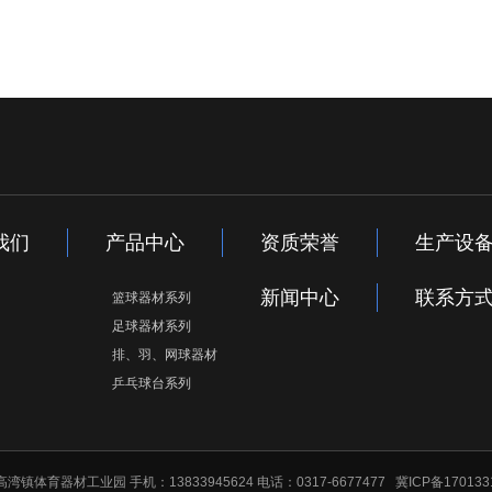
我们
产品中心
资质荣誉
生产设
新闻中心
联系方
篮球器材系列
足球器材系列
排、羽、网球器材
乒乓球台系列
高湾镇体育器材工业园 手机：13833945624 电话：0317-6677477
冀ICP备170133