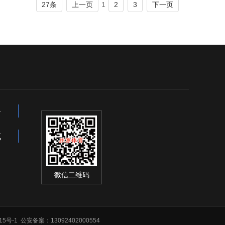
1
27条
上一页
2
3
下一页
备
式
微信二维码
15号-1
公安备案：13092402000554