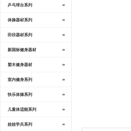
乒乓球台系列
体操器材系列
田径器材系列
新国标健身器材
塑木健身器材
室内健身系列
快乐体操系列
儿童体适能系列
娃娃学兵系列