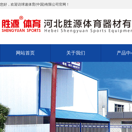
您好，欢迎访球速体育(中国)有限公司官网！
网站首页
关于我们
产品中