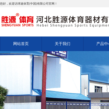
您好，欢迎访球速体育(中国)有限公司官网！
网站首页
关于我们
产品中