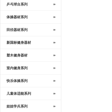
乒乓球台系列
体操器材系列
田径器材系列
新国标健身器材
塑木健身器材
室内健身系列
快乐体操系列
儿童体适能系列
娃娃学兵系列