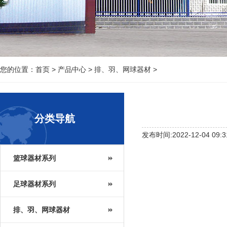
您的位置：
首页
>
产品中心
>
排、羽、网球器材
>
分类导航
发布时间:2022-12-04 09:3
篮球器材系列
足球器材系列
排、羽、网球器材