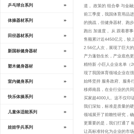
乒乓球台系列
道 。政策的 组合拳 与
前三季度，我国体育用品进出
体操器材系列
的挑战，但健身器材、跑步
跑出 加速度 。从 跟着
田径器材系列
售额累计近4450亿元，
2.56亿人次，展现了巨
新国标健身器材
产力蓬勃生长，产业底色更
精特新 小巨人企业名单（2
塑木健身器材
现了我国体育领域企业在强
始终坚持 服务政府、服务
室内健身系列
移师南昌，在全行业的共同
快乐体操系列
买家超4000人。这不仅
我们深知，标准是质量的硬
儿童体适能系列
领域展开了前瞻性研究，确
更重要的是，我们打通了 
娃娃学兵系列
让高标准转化为企业的市场