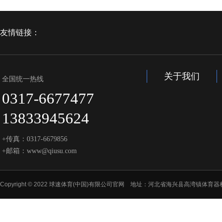
友情链接：
关于我们
全国统一热线
0317-6677477
13833945624
+传真：0317-6679856
+邮箱：www@qiusu.com
Copyright © 2022 球速体育(中国)有限公司官网 地址：河北省海兴县高湾镇体育器材工